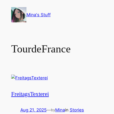
Skip
to
Mina's Stuff
content
TourdeFrance
FreitagsTexterei
Aug 21, 2025
—
Mina
in
Stories
by