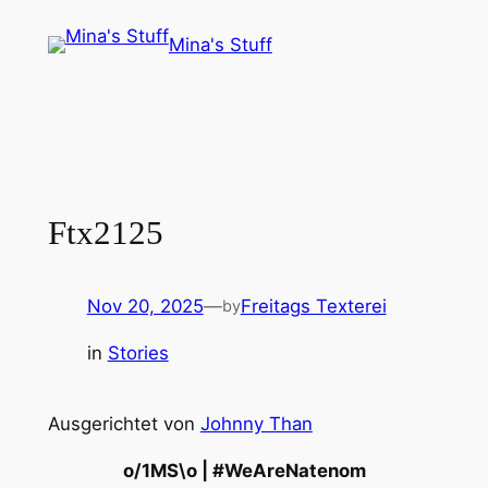
Skip
Mina's Stuff
to
content
Ftx2125
Nov 20, 2025
—
Freitags Texterei
by
in
Stories
Ausgerichtet von
Johnny Than
o/1MS\o | #⁣WeAreNatenom