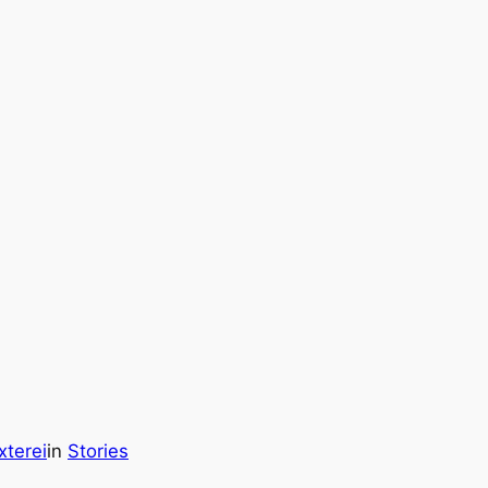
xterei
in
Stories