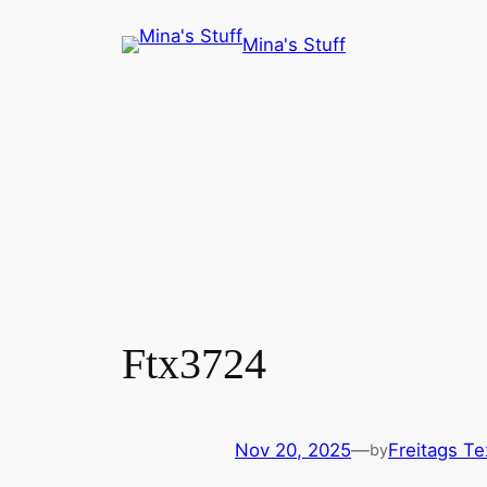
Skip
Mina's Stuff
to
content
Ftx3724
Nov 20, 2025
—
Freitags Te
by