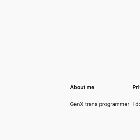
About me
Pr
GenX trans programmer
I d