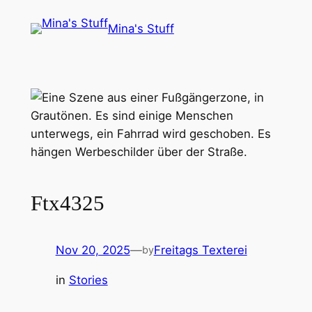
Skip
Mina's Stuff
to
content
Ftx4325
Nov 20, 2025
—
Freitags Texterei
by
in
Stories