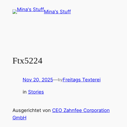
Skip
Mina's Stuff
to
content
Ftx5224
Nov 20, 2025
—
Freitags Texterei
by
in
Stories
Ausgerichtet von
CEO Zahnfee Corporation
GmbH