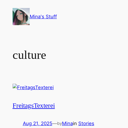
Skip
to
Mina's Stuff
content
culture
FreitagsTexterei
Aug 21, 2025
—
Mina
in
Stories
by