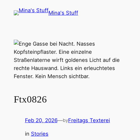
Skip
Mina's Stuff
to
content
Ftx0826
Feb 20, 2026
—
Freitags Texterei
by
in
Stories