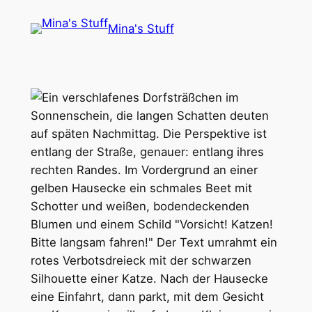
Skip
Mina's Stuff
to
content