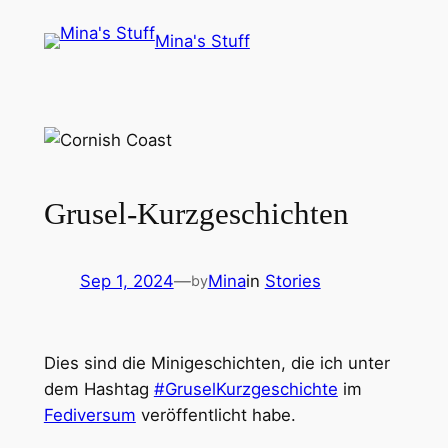
Skip
Mina's Stuff
to
content
Grusel-Kurzgeschichten
Sep 1, 2024
—
Mina
in
Stories
by
Dies sind die Minigeschichten, die ich unter
dem Hashtag
#GruselKurzgeschichte
im
Fediversum
veröffentlicht habe.